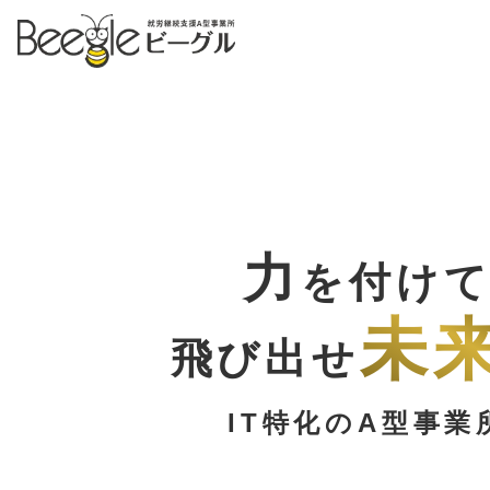
力
を付け
未
飛び出せ
IT特化のA型事業