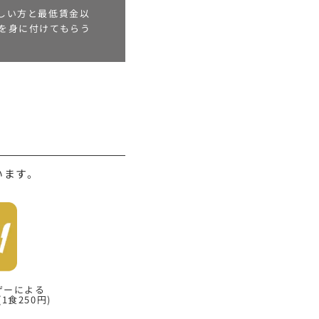
しい方と最低賃金以
を身に付けてもらう
います。
ザーによる
食250円)